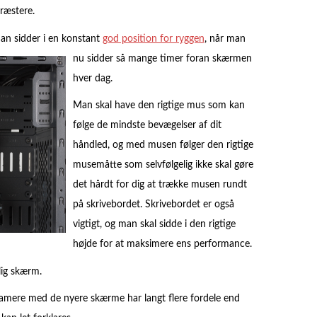
ræstere.
man sidder i en konstant
god position for ryggen
, n
år man
nu sidder så mange timer foran skærmen
hver dag.
Man skal have den rigtige mus som kan
følge de mindste bevægelser af dit
håndled, og med musen følger den rigtige
musemåtte som selvfølgelig ikke skal gøre
det hårdt for dig at trække musen rundt
på skrivebordet. Skrivebordet er også
vigtigt, og man skal sidde i den rigtige
højde for at maksimere ens performance.
lig skærm.
amere med de nyere skærme har langt flere fordele end