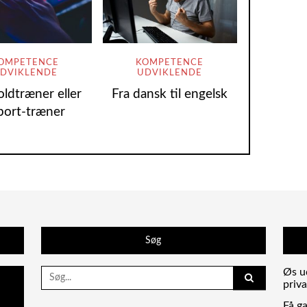
OMPETENCE
KOMPETENCE
DVIKLENDE
UDVIKLENDE
ldtræner eller
Fra dansk til engelsk
port-træner
Søg
Search
Øs ud
for:
priva
Få g