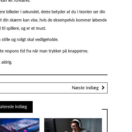
an let forklares.
e billeder i sekundet, dette betyder at du i teorien ser din
ndet din skærm kan vise, hvis de eksempelvis kommer løbende
il spillere, og er et must.
lle og roligt skal vedligeholde.
ekte respons tid fra når man trykker på knapperne.
aldrig.
Næste indlæg
laterede indlæg