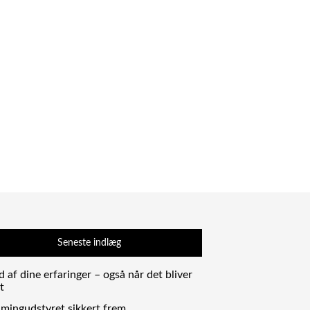
Seneste indlæg
 af dine erfaringer – også når det bliver
t
amingudstyret sikkert frem