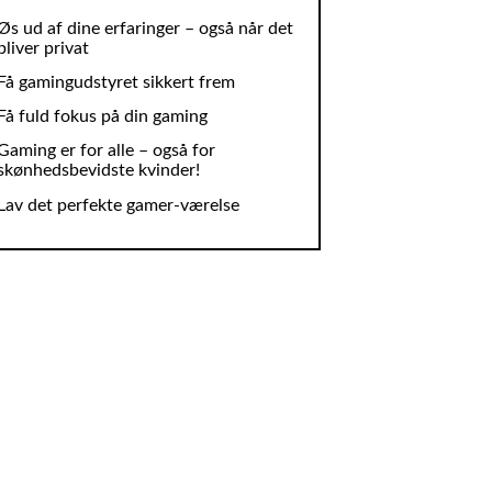
Øs ud af dine erfaringer – også når det
bliver privat
Få gamingudstyret sikkert frem
Få fuld fokus på din gaming
Gaming er for alle – også for
skønhedsbevidste kvinder!
Lav det perfekte gamer-værelse