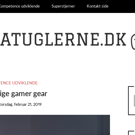
Kompetence udviklende
Superstjerner
Kontakt side
ENCE UDVIKLENDE
tige gamer gear
torsdag, februar 21, 2019