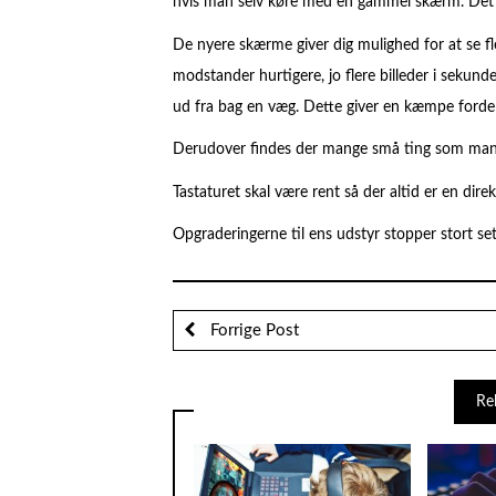
hvis man selv køre med en gammel skærm. Det k
De nyere skærme giver dig mulighed for at se fler
modstander hurtigere, jo flere billeder i seku
ud fra bag en væg. Dette giver en kæmpe fordel t
Derudover findes der mange små ting som man sti
Tastaturet skal være rent så der altid er en dir
Opgraderingerne til ens udstyr stopper stort set 
Forrige Post
Re