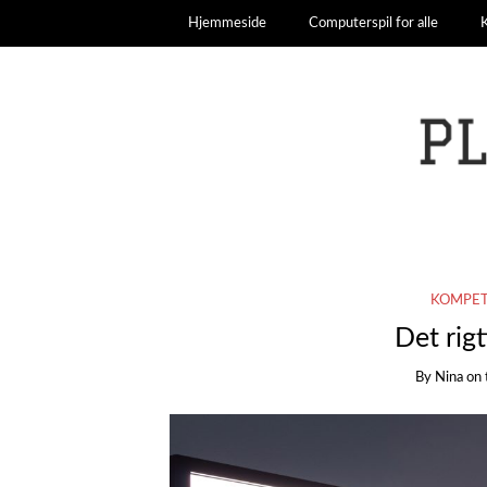
Hjemmeside
Computerspil for alle
KOMPET
Det rig
By
Nina
on