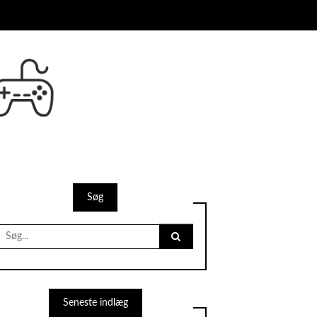
Søg
Search
for:
Seneste indlæg