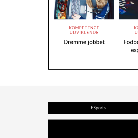
KOMPETENCE
K
UDVIKLENDE
U
Drømme jobbet
Fodbo
es
ESports
Videoafspiller