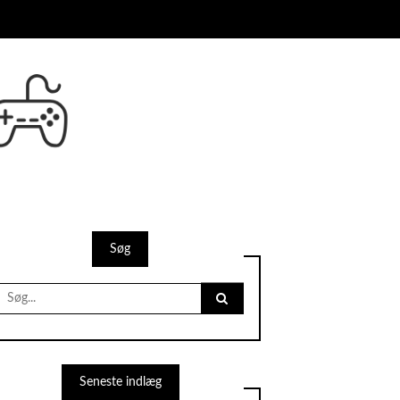
Søg
Search
for:
Seneste indlæg