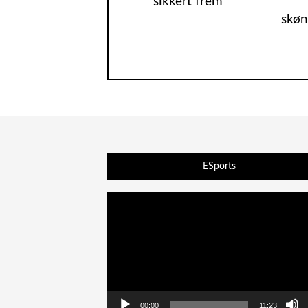
sikkert frem
skøn
ESports
Videoafspiller
00:00
11:23