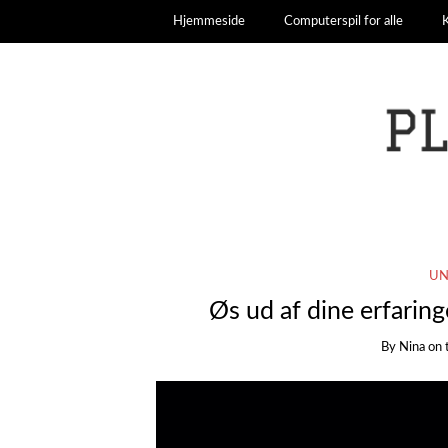
Hjemmeside
Computerspil for alle
UN
Øs ud af dine erfaring
By
Nina
on