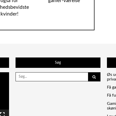
også for
gamer-værelse
hedsbevidste
kvinder!
Søg
Search
Øs ud
for:
priva
Få g
Få f
Gamin
skøn