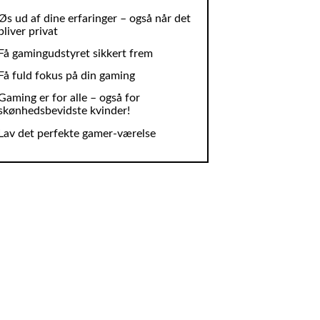
Øs ud af dine erfaringer – også når det
bliver privat
Få gamingudstyret sikkert frem
Få fuld fokus på din gaming
Gaming er for alle – også for
skønhedsbevidste kvinder!
Lav det perfekte gamer-værelse