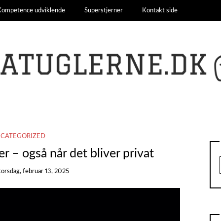
Kompetence udviklende
Superstjerner
Kontakt side
CATEGORIZED
er – også når det bliver privat
torsdag, februar 13, 2025