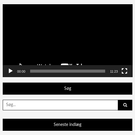
Videoafspiller
00:00
11:23
Søg
Search
for:
Seneste indlæg